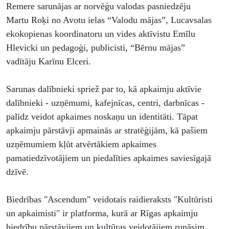
ekosistēma
Remere sarunājas ar norvēģu valodas pasniedzēju
Martu Roķi no Avotu ielas “Valodu mājas”, Lucavsalas
un
ekokopienas koordinatoru un vides aktīvistu Emīlu
Hlevicki un pedagoģi, publicisti, “Bērnu mājas”
stratēģijas
vadītāju Karīnu Elceri.
Sarunas dalībnieki spriež par to, kā apkaimju aktīvie
dalībnieki - uzņēmumi, kafejnīcas, centri, darbnīcas -
palīdz veidot apkaimes noskaņu un identitāti. Tāpat
apkaimju pārstāvji apmainās ar stratēģijām, kā pašiem
uzņēmumiem kļūt atvērtākiem apkaimes
pamatiedzīvotājiem un piedalīties apkaimes saviesīgajā
dzīvē.
Biedrības "Ascendum" veidotais raidieraksts "Kultūristi
un apkaimisti" ir platforma, kurā ar Rīgas apkaimju
biedrību pārstāvjiem un kultūras veidotājiem runāsim