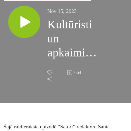
Nov 15, 2023
Kultūristi
un
apkaimisti
//
664
Diskusija
–
apkaimes
dzīves
Šajā raidieraksta epizodē “Satori” redaktore Santa